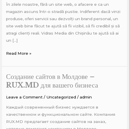
are
În zilele noastre, fără un site web, o afacere e ca un
nevoie
magazin ascuns într-o stradă pustie. Indiferent dacă vinzi
de
produse, oferi servicii sau dezvolți un brand personal, un
un
site web bine făcut te ajută să fii vizibil, să fii credibil și să
site
atragi clienți reali. Vidras Media din Chișinău te ajută să ai
web
un […]
–
Vidras
Read More »
Media
Создание сайтов в Молдове –
Создание
сайтов
RUX.MD для вашего бизнеса
в
Leave a Comment
/
Uncategorized
/
admin
Молдове
–
Каждый современный бизнес нуждается в
RUX.MD
качественном и функциональном сайте. Компания
для
RUX.MD предлагает создание сайтов на заказ,
вашего
которые помогают компаниям в Молдове