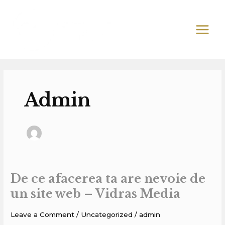
Skip
MAIN
to
MEN
content
Admin
De ce afacerea ta are nevoie de
De
ce
un site web – Vidras Media
afacerea
Leave a Comment
/
Uncategorized
/
admin
ta